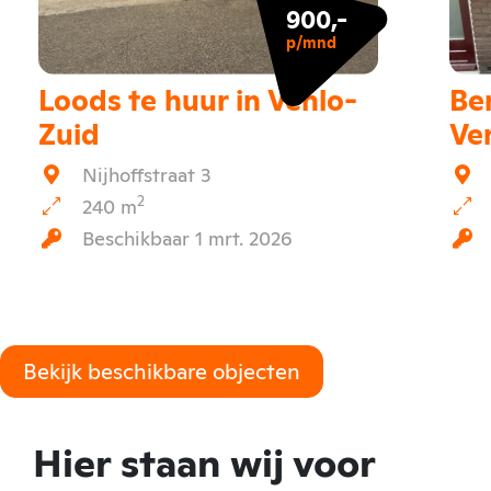
900,-
p/mnd
Loods te huur in Venlo-
Be
Zuid
Ve
Nijhoffstraat 3
2
240 m
Beschikbaar 1 mrt. 2026
Bekijk beschikbare objecten
Hier staan wij voor