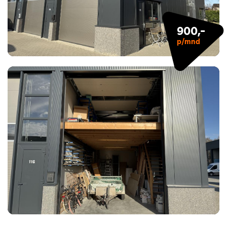
900,-
p/mnd