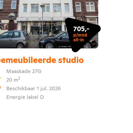
705,-
p/mnd
all-in
emeubileerde studio
Maaskade 27G
2
20 m
Beschikbaar 1 jul. 2026
Energie label D