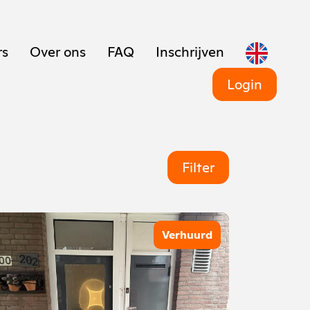
rs
Over ons
FAQ
Inschrijven
Login
Filter
Verhuurd