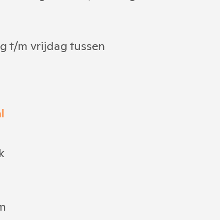
 t/m vrijdag tussen
l
k
am