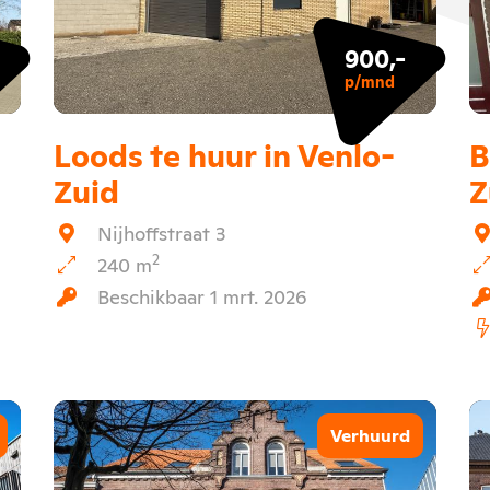
900,-
p/mnd
Loods te huur in Venlo-
B
Zuid
Z
Nijhoffstraat 3
2
240 m
Beschikbaar 1 mrt. 2026
Verhuurd