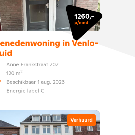
1260,-
p/mnd
enedenwoning in Venlo-
uid
Anne Frankstraat 202
2
120 m
Beschikbaar 1 aug. 2026
Energie label C
Verhuurd