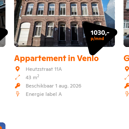
1030,-
p/mnd
Appartement in Venlo
G
Heutzstraat 11A
2
43 m
Beschikbaar 1 aug. 2026
Energie label A