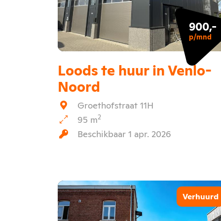
900,-
p/mnd
Loods te huur in Venlo-
Noord
Groethofstraat 11H
2
95 m
Beschikbaar 1 apr. 2026
Verhuurd