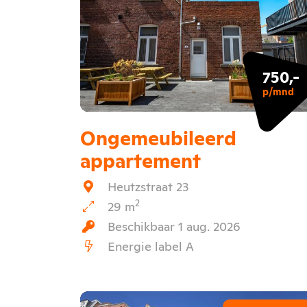
750,-
p/mnd
Ongemeubileerd
appartement
Heutzstraat 23
2
29 m
Beschikbaar 1 aug. 2026
Energie label A