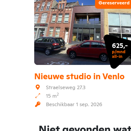
Gereserveerd
625,-
p/mnd
all-in
Nieuwe studio in Venlo
Straelseweg 27.3
2
15 m
Beschikbaar 1 sep. 2026
Niet gevonden wat