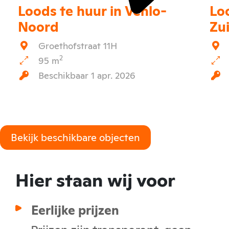
Loods te huur in Venlo-
Loo
Noord
Zu
Groethofstraat 11H
2
95 m
Beschikbaar 1 apr. 2026
Bekijk beschikbare objecten
Hier staan wij voor
Eerlijke prijzen
Prijzen zijn transparant, geen