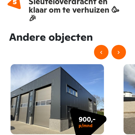
Sleuteloverdracht en
klaar om te verhuizen 🥳
🎉
Andere objecten
900,-
p/mnd