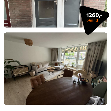
1260,-
p/mnd