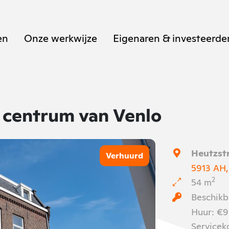
en
Onze werkwijze
Eigenaren & investeerde
 centrum van Venlo
Heutzst
Verhuurd
5913 AH,
2
54 m
Beschikb
Huur: €9
Servicek