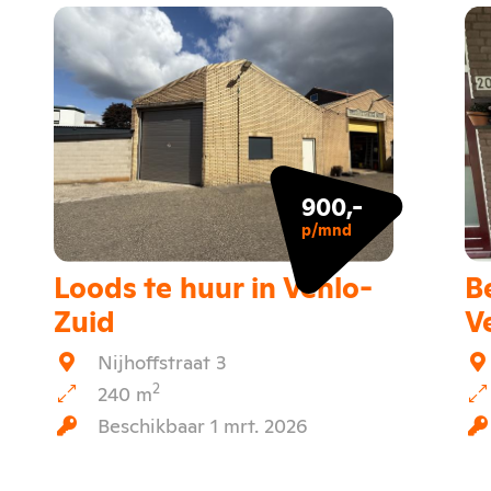
900,-
p/mnd
Loods te huur in Venlo-
B
Zuid
V
Nijhoffstraat 3
2
240 m
Beschikbaar 1 mrt. 2026