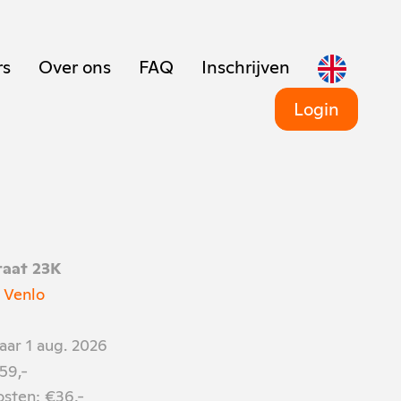
rs
Over ons
FAQ
Inschrijven
Login
raat 23K
 Venlo
aar 1 aug. 2026
59,-
osten: €36,-