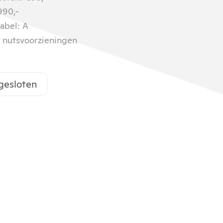
990,-
abel: A
f nutsvoorzieningen
 gesloten