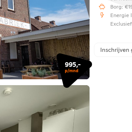
Borg: €1
Energie l
Exclusie
Inschrijven
995,-
p/mnd