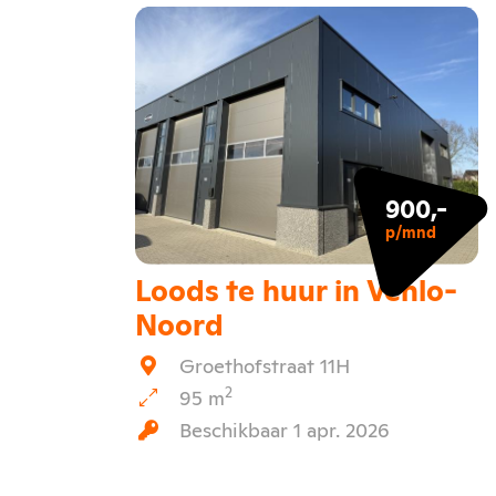
900,-
p/mnd
Loods te huur in Venlo-
Noord
Groethofstraat 11H
2
95 m
Beschikbaar 1 apr. 2026