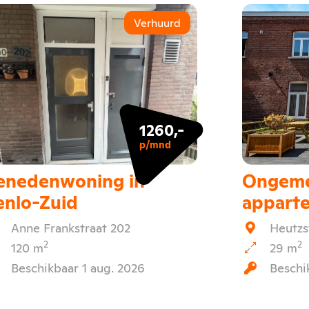
Verhuurd
1260,-
p/mnd
enedenwoning in
Ongeme
enlo-Zuid
appart
Anne Frankstraat 202
Heutzs
2
2
120 m
29 m
Beschikbaar 1 aug. 2026
Beschi