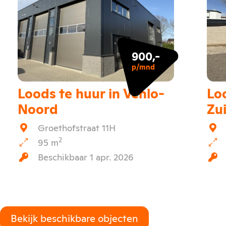
900,-
p/mnd
Loods te huur in Venlo-
Loo
Noord
Zu
Groethofstraat 11H
2
95 m
Beschikbaar 1 apr. 2026
Bekijk beschikbare objecten