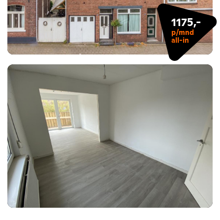
1175,-
p/mnd
all-in